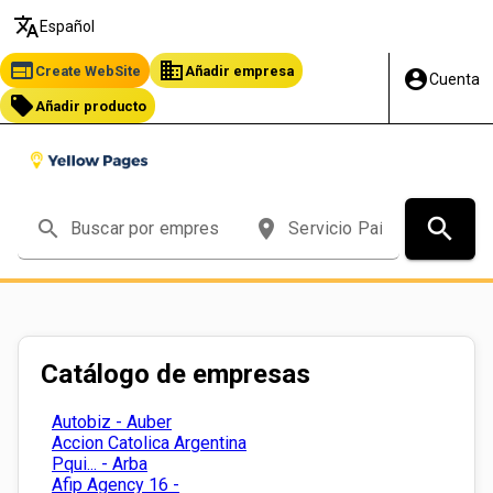
translate
Español
web
business
Create WebSite
Añadir empresa
account_circle
Cuenta
local_offer
Añadir producto
search
search
place
Catálogo de empresas
Autobiz - Auber
Accion Catolica Argentina
Pqui... - Arba
Afip Agency 16 -