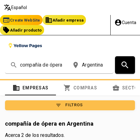
translate
Español
web
business
Create WebSite
Añadir empresa
account_circle
Cuenta
local_offer
Añadir producto
search
search
place
domain
shopping_cart
business_center
EMPRESAS
COMPRAS
SECTO
filter_list
FILTROS
compañía de ópera en Argentina
Acerca 2 de los resultados.