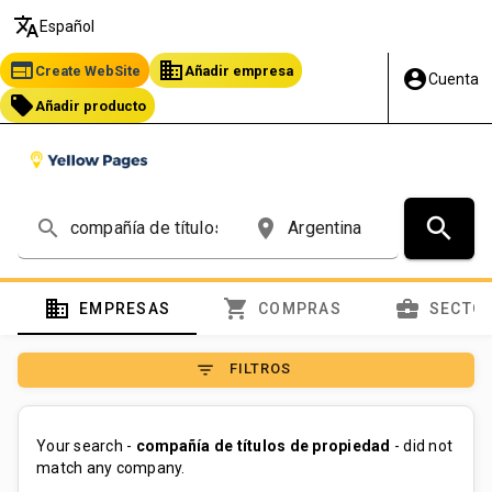
translate
Español
web
business
Create WebSite
Añadir empresa
account_circle
Cuenta
local_offer
Añadir producto
search
search
place
domain
shopping_cart
business_center
EMPRESAS
COMPRAS
SECTO
filter_list
FILTROS
Your search -
compañía de títulos de propiedad
- did not
match any company.