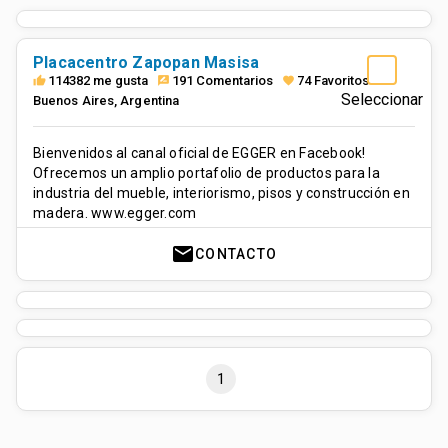
Placacentro Zapopan Masisa
114382 me gusta
191 Comentarios
74 Favoritos
thumb_up
rate_review
favorite
Seleccionar
Buenos Aires
,
Argentina
Bienvenidos al canal oficial de EGGER en Facebook!
Ofrecemos un amplio portafolio de productos para la
industria del mueble, interiorismo, pisos y construcción en
madera. www.egger.com
mail
CONTACTO
1