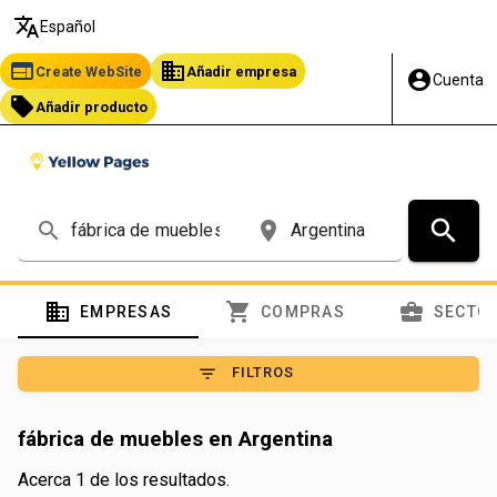
translate
Español
web
business
Create WebSite
Añadir empresa
account_circle
Cuenta
local_offer
Añadir producto
search
search
place
domain
shopping_cart
business_center
EMPRESAS
COMPRAS
SECTO
filter_list
FILTROS
fábrica de muebles en Argentina
Acerca 1 de los resultados.