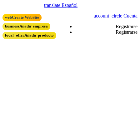
translate
Español
account_circle
Cuenta
web
Create WebSite
Registrarse
business
Añadir empresa
Registrarse
local_offer
Añadir producto