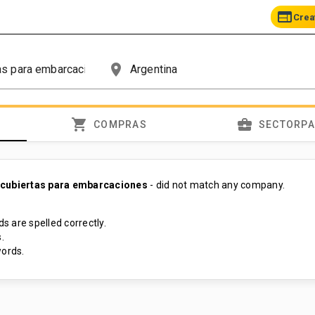
web
Crea
place
shopping_cart
business_center
COMPRAS
SECTORP
 cubiertas para embarcaciones
- did not match any company.
s are spelled correctly.
.
ords.