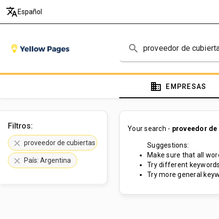
translate
Español
search
domain
EMPRESAS
Filtros:
Your search -
proveedor de
clear
proveedor de cubiertas para embarcaciones
Suggestions:
Make sure that all word
clear
País: Argentina
Try different keywords
Try more general keyw