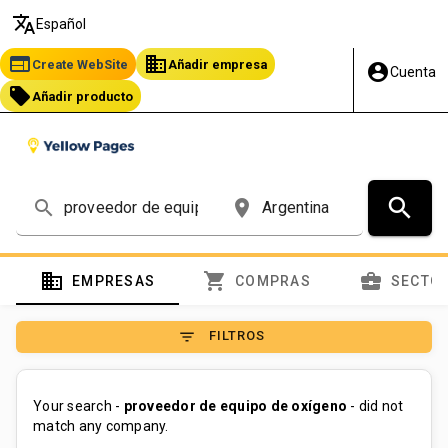
translate
Español
web
business
Create WebSite
Añadir empresa
account_circle
Cuenta
local_offer
Añadir producto
search
search
place
domain
shopping_cart
business_center
EMPRESAS
COMPRAS
SECTO
filter_list
FILTROS
Your search -
proveedor de equipo de oxígeno
- did not
match any company.