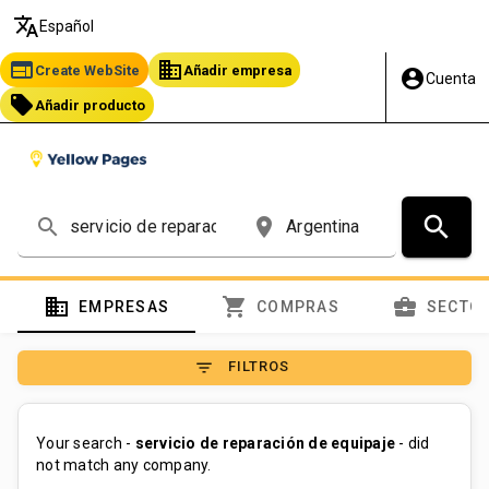
translate
Español
web
business
Create WebSite
Añadir empresa
account_circle
Cuenta
local_offer
Añadir producto
search
search
place
domain
shopping_cart
business_center
EMPRESAS
COMPRAS
SECTO
filter_list
FILTROS
Your search -
servicio de reparación de equipaje
- did
not match any company.