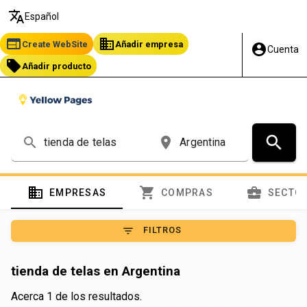
translate
Español
web
business
Create WebSite
Añadir empresa
account_circle
Cuenta
local_offer
Añadir producto
search
search
place
domain
shopping_cart
business_center
EMPRESAS
COMPRAS
SECTO
filter_list
FILTROS
tienda de telas en Argentina
Acerca 1 de los resultados.