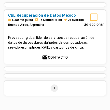
CBL Recuperación de Datos México
6250 me gusta
15 Comentarios
2 Favoritos
thumb_up
rate_review
favorite
Seleccionar
Buenos Aires
,
Argentina
Proveedor global líder de servicios de recuperación de
datos de discos duros dañados de computadoras,
servidores, matrices RAID, y cartuchos de cinta.
mail
CONTACTO
1